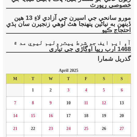
خصوصي رپورٽ
مورو سانحي جي اسيرن جي آزادي لاءِ 13 هين
ڏينهن به نياڻين پنهنجا هٿ لوهي زنجيرن سان ٻڌي
احتجاج ڪيو
آءِ ايم ايف جو شرط پيٽروليم ليوي مد ۾
1468 ارب رپيا اوڳاڙي جي تياري
گذريل شمارا
April 2025
M
T
W
T
F
S
S
1
2
3
4
5
6
7
8
9
10
11
12
13
14
15
16
17
18
19
20
21
22
23
24
25
26
27