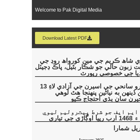
Welcome to Pak Digital Media
Download Latest PDF
ي شاھ ڪريم جي مين کورواھ روڊ جي
ت زبون حالي جو شڪار بڻيل، پاڪ ڊجيٽل
يا جي خصوصي رپورٽ
مورو سانحي جي اسيرن جي آزادي لاءِ 13
 ڏينهن به نياڻين پنهنجا هٿ لوهي
يرن سان ٻڌي احتجاج ڪيو
 ايم ايف جو شرط پيٽروليم ليوي
ا اوڳاڙي جي تياري
يل شمارا