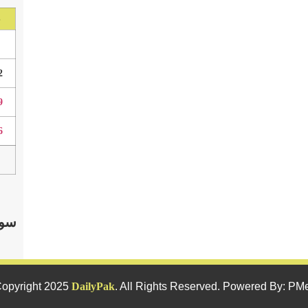
S
2
9
6
سوش
opyright 2025
DailyPak
. All Rights Reserved. Powered By: PM