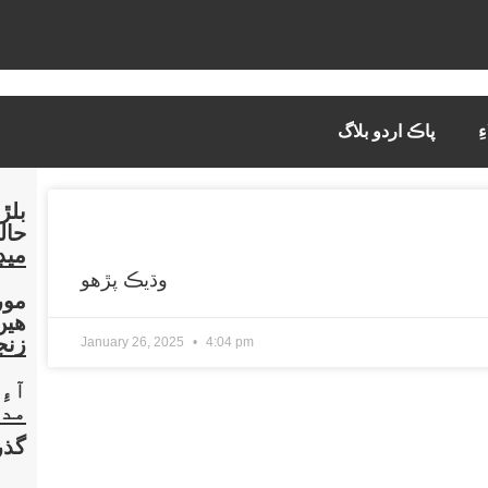
ِ
پاڪ اردو بلاگ
بلڙ
حال
ميڊ
وڌيڪ پڙهو
هين
زنج
January 26, 2025
4:04 pm
آءِ
مد ۾ 1468 ارب رپي
گذر