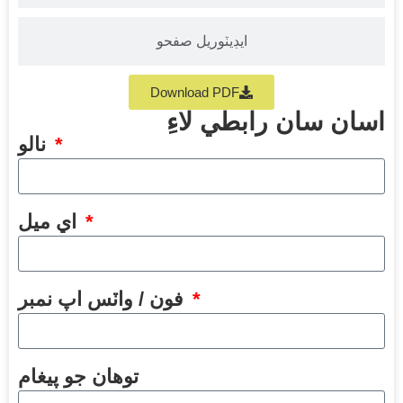
ايڊيٽوريل صفحو
Download PDF
اسان سان رابطي لاءِ
نالو
اي ميل
فون / واٽس اپ نمبر
توهان جو پيغام