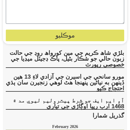
موڪليو
بلڙي شاھ ڪريم جي مين کورواھ روڊ جي حالت
زبون حالي جو شڪار بڻيل، پاڪ ڊجيٽل ميڊيا جي
خصوصي رپورٽ
مورو سانحي جي اسيرن جي آزادي لاءِ 13 هين
ڏينهن به نياڻين پنهنجا هٿ لوهي زنجيرن سان ٻڌي
احتجاج ڪيو
آءِ ايم ايف جو شرط پيٽروليم ليوي مد ۾
1468 ارب رپيا اوڳاڙي جي تياري
گذريل شمارا
February 2026