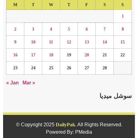
M
T
W
T
F
S
S
1
2
3
4
5
6
7
8
9
10
11
12
13
14
15
16
17
18
19
20
21
22
23
24
25
26
27
28
« Jan
Mar »
سوشل ميڊيا
© Copyright 2025
DailyPak
. All Rights Reserved.
Powered By: PMedia