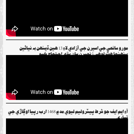
مورو سانحي جي اسيرن جي آزادي لاءِ 13 هين ڏينهن به نياڻين
پنهنجا هٿ لوهي زنجيرن سان ٻڌي احتجاج ڪيو
آءِ ايم ايف جو شرط پيٽروليم ليوي مد ۾ 1468 ارب رپيا اوڳاڙي جي
تياري