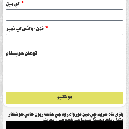
اي ميل
فون / واٽس اپ نمبر
توهان جو پيغام
موڪليو
بلڙي شاھ ڪريم جي مين کورواھ روڊ جي حالت زبون حالي جو شڪار
بڻيل، پاڪ ڊجيٽل ميڊيا جي خصوصي رپورٽ