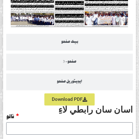
بيڪ صفحو
صفحو- 3
ايڊيٽوريل صفحو
Download PDF
اسان سان رابطي لاءِ
نالو